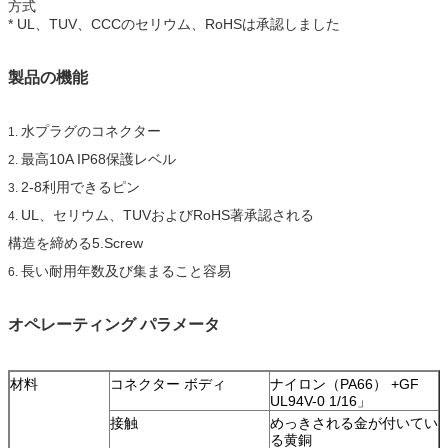
方式
* UL、TUV、CCCのセリウム、RoHSは承認しました
製品の機能
水プラグのコネクター
1.
最高10A IP68保護レベル
2.
2-8利用できるピン
3.
UL、セリウム、TUVおよびRoHS著承認される
4.
構造を締める5.Screw
長い耐用年数及び集まること容易
6.
オペレーティング パラメータ
材料
コネクター ボディ
ナイロン（PA66） +GF
UL94V-0 1/16」
接触
めっきされる金が付いてい
る黄銅