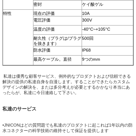
密封
ケイ酸ゲル
特性
現在の評価
10A
電圧評価
300V
温度の評価
-40°C~+105°C
耐久性（プラグは/プラグ
500回
を抜きます）
防水評価
IP68
最高ケーブル。直径
9つのmm
私達は優秀な顧客サービス、例外的なプロダクトおよび信頼できる
解決の提供の私達自身を自漫します。することができたらカスタム
デザインの解決を、または多分考えが必要とするかかなり本当にあ
ったらが、私達に今日連絡して下さい。
私達のサービス
•JNICONはどの質問題でも私達のプロダクトに起これば1年以内の防
水コネクターの科学技術の維持そして保証を提供します