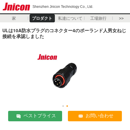
Shenzhen Jnicon Technology Co., Ltd.
家
プロダクト
私達について
工場旅行
>>
ULは10A防水プラグのコネクター4のポーランド人男女ねじ
接続を承認しました
ベストプライス
お問い合わせ