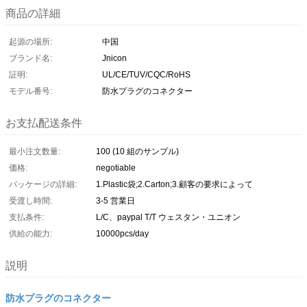
商品の詳細
起源の場所:
中国
ブランド名:
Jnicon
証明:
UL/CE/TUV/CQC/RoHS
モデル番号:
防水プラグのコネクター
お支払配送条件
最小注文数量:
100 (10 組のサンプル)
価格:
negotiable
パッケージの詳細:
1.Plastic袋;2.Carton;3.顧客の要求によって
受渡し時間:
3-5 営業日
支払条件:
L/C、paypal T/T ウェスタン・ユニオン
供給の能力:
10000pcs/day
説明
防水プラグのコネクター