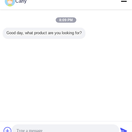
Carly
ULは10A防水プラグのコネクター4
のポーランド人男女ねじ接続を承認
8:09 PM
しました
Good day, what product are you looking for?
続行
防水プラグのコネクター
多く
A防水プラ
20A Powerconの
防水プラグのコネ
Yの形IP68の水密
M15 IP6
クター4
屋外LEDスクリー
クター、M25 4
のプラグのコネク
のコネク
ンド人男
ンのための水密の
Pin防水XLRのコ
ター3 Pin 4の枝ね
外のプラ
続を承認
電気プラグのコネ
ネクターを取付け
じ錠
クターの
した
クターの男性3 Pin
る背面パネル
を防水
言語を変えて下さい
Japanese