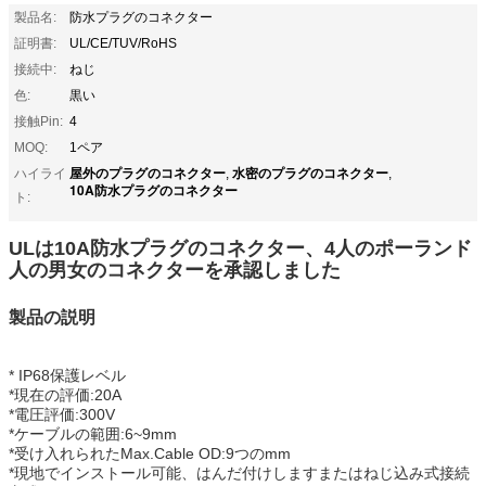
製品名:
防水プラグのコネクター
証明書:
UL/CE/TUV/RoHS
接続中:
ねじ
色:
黒い
接触Pin:
4
MOQ:
1ペア
屋外のプラグのコネクター
水密のプラグのコネクター
ハイライ
,
,
10A防水プラグのコネクター
ト:
ULは10A防水プラグのコネクター、4人のポーランド
人の男女のコネクターを承認しました
製品の説明
* IP68保護レベル
*現在の評価:20A
*電圧評価:300V
*ケーブルの範囲:6~9mm
*受け入れられたMax.Cable OD:9つのmm
*現地でインストール可能、はんだ付けしますまたはねじ込み式接続