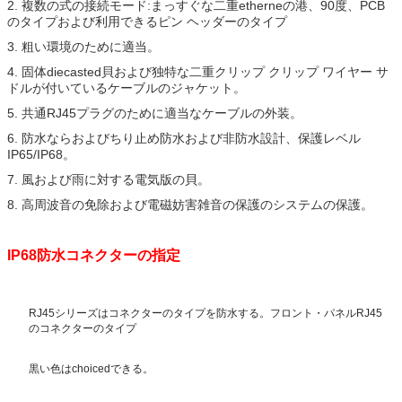
2. 複数の式の接続モード:まっすぐな二重etherneの港、90度、PCB
のタイプおよび利用できるピン ヘッダーのタイプ
3. 粗い環境のために適当。
4. 固体diecasted貝および独特な二重クリップ クリップ ワイヤー サ
ドルが付いているケーブルのジャケット。
5. 共通RJ45プラグのために適当なケーブルの外装。
6. 防水ならおよびちり止め防水および非防水設計、保護レベル
IP65/IP68。
7. 風および雨に対する電気版の貝。
8. 高周波音の免除および電磁妨害雑音の保護のシステムの保護。
IP68防水コネクターの指定
RJ45シリーズはコネクターのタイプを防水する。フロント・パネルRJ45
のコネクターのタイプ
黒い色はchoicedできる。