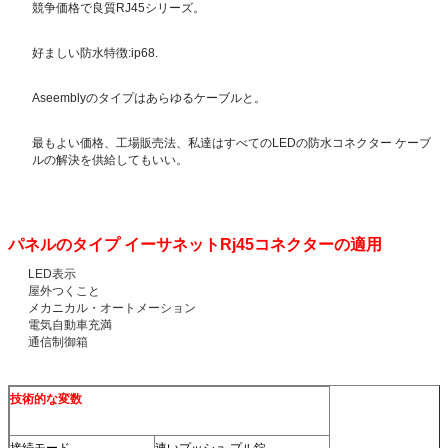
競争価格で良質RJ45シリーズ。
好ましい防水特徴:ip68.
Aseemblyのタイプはあらゆるケーブルと。
最もよい価格、工場販売法、私達はすべてのLEDの防水コネクター ケーブ
ルの解決を供給してもいい。
パネルのタイプ イーサネットRj45コネクター
の適用
LED表示
屋外つくこと
メカニカル・オートメーション
電気自動車充満
通信制御箱
技術的な変数
接続モード
速いプッシュ プル錠