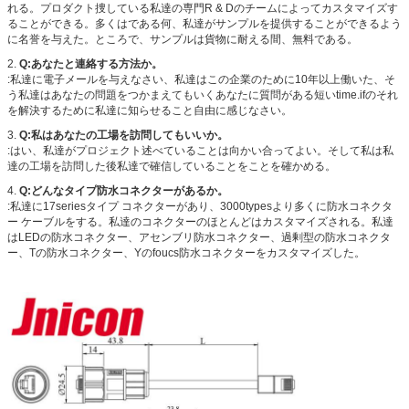
れる。プロダクト捜している私達の専門R & Dのチームによってカスタマイズす
ることができる。多くはである何、私達がサンプルを提供することができるよう
に名誉を与えた。ところで、サンプルは貨物に耐える間、無料である。
2.
Q:あなたと連絡する方法か。
:私達に電子メールを与えなさい、私達はこの企業のために10年以上働いた、そ
う私達はあなたの問題をつかまえてもいくあなたに質問がある短いtime.ifのそれ
を解決するために私達に知らせること自由に感じなさい。
3.
Q:私はあなたの工場を訪問してもいいか。
:はい、私達がプロジェクト述べていることは向かい合ってよい。そして私は私
達の工場を訪問した後私達で確信していることをことを確かめる。
4.
Q:どんなタイプ防水コネクターがあるか。
:私達に17seriesタイプ コネクターがあり、3000typesより多くに防水コネクタ
ー ケーブルをする。私達のコネクターのほとんどはカスタマイズされる。私達
はLEDの防水コネクター、アセンブリ防水コネクター、過剰型の防水コネクタ
ー、Tの防水コネクター、Yのfoucs防水コネクターをカスタマイズした。