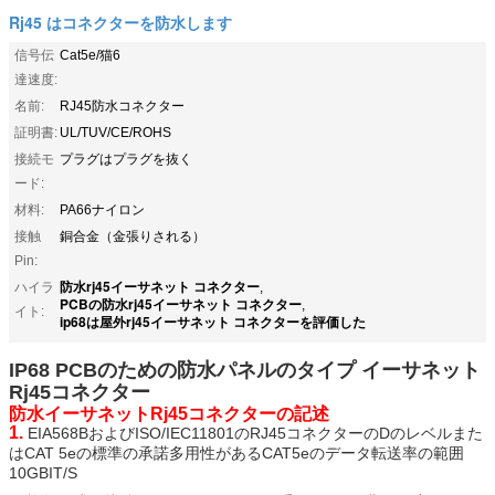
Rj45 はコネクターを防水します
信号伝
Cat5e/猫6
達速度:
名前:
RJ45防水コネクター
証明書:
UL/TUV/CE/ROHS
接続モ
プラグはプラグを抜く
ード:
材料:
PA66ナイロン
接触
銅合金（金張りされる）
Pin:
防水rj45イーサネット コネクター
ハイラ
,
PCBの防水rj45イーサネット コネクター
,
イト:
ip68は屋外rj45イーサネット コネクターを評価した
IP68 PCBのための防水パネルのタイプ イーサネット
Rj45コネクター
防水イーサネットRj45コネクターの記述
1.
EIA568BおよびISO/IEC11801のRJ45コネクターのDのレベルまた
はCAT 5eの標準の承諾多用性があるCAT5eのデータ転送率の範囲
10GBIT/S