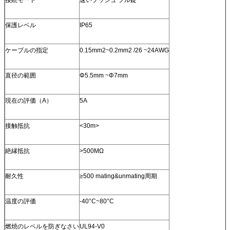
保護レベル
IP65
ケーブルの指定
0.15mm2~0.2mm2 /26 ~24AWG
直径の範囲
Φ5.5mm ~Φ7mm
現在の評価（A）
5A
接触抵抗
<30m>
絶縁抵抗
>500MΩ
耐久性
≥500 mating&unmating周期
温度の評価
-40°C~80°C
燃焼のレベルを防ぎなさい
UL94-V0