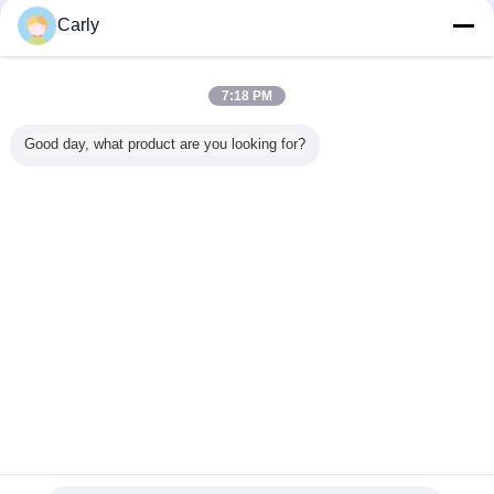
Carly
Rj45 はコネクターを防水します
多く
7:18 PM
Good day, what product are you looking for?
 RJ45は
座礁させたネット
Pin RJ45がコネク
パネルの台紙の粗
塵の証拠
のイーサネ
ワーキング ケーブ
ターの金属ハウジ
い環境のための防
トRJ45
ーブルのた
ルのための保護さ
ング、IP65を防水
水RJ45イーサネ
ター信号8
ネクター
れたモジュラー防
する8つはCat5eの
ット コネクター
産業アダ
男性3の熊
水RJ45カプラー
コネクターを防水
防水し
水します
します
言語を変えて下さい
Japanese
ホーム
|
私達について
|
私達に連絡しなさい
|
地図
|
Privacy Policy
デスクトップの眺め
Copyright © 2019 - 2026 Shenzhen Jnicon Technology Co., Ltd..
All rights reserved.