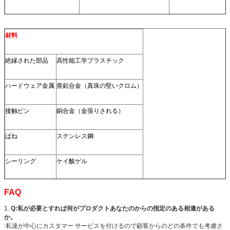
材料
絶縁された部品
高性能工学プラスチック
ハードウェア金属
亜鉛合金（真珠の堅いクロム）
接触ピン
銅合金（金張りされる）
ばね
ステンレス鋼
シーリング
ケイ酸ゲル
FAQ
1.
Q:私が必要とすれば何がプロダクトあなたのからの指定のある相違がある
か。
:私達が中心にカスタマー サービスを付けるので顧客からのどの条件でも考慮さ