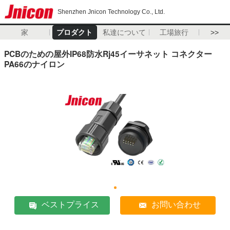
Shenzhen Jnicon Technology Co., Ltd.
家
プロダクト
私達について
工場旅行
>>
PCBのための屋外IP68防水Rj45イーサネット コネクター
PA66のナイロン
ベストプライス
お問い合わせ