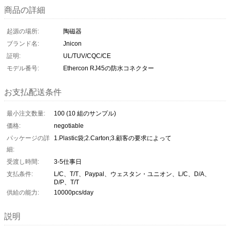
商品の詳細
起源の場所:
陶磁器
ブランド名:
Jnicon
証明:
UL/TUV/CQC/CE
モデル番号:
Ethercon RJ45の防水コネクター
お支払配送条件
最小注文数量:
100 (10 組のサンプル)
価格:
negotiable
パッケージの詳
1.Plastic袋;2.Carton;3.顧客の要求によって
細:
受渡し時間:
3-5仕事日
支払条件:
L/C、T/T、Paypal、ウェスタン・ユニオン、L/C、D/A、
D/P、T/T
供給の能力:
10000pcs/day
説明