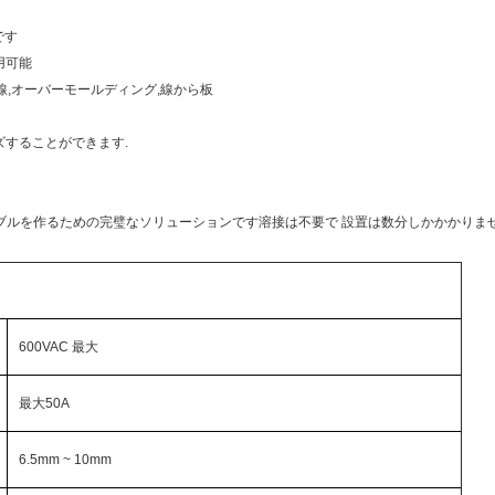
です
用可能
ら線,オーバーモールディング,線から板
ズすることができます.
ーブルを作るための完璧なソリューションです溶接は不要で 設置は数分しかかかりませ
600VAC 最大
最大50A
6.5mm ~ 10mm