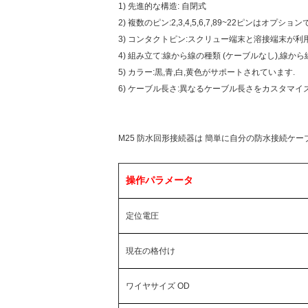
1) 先進的な構造: 自閉式
2) 複数のピン:2,3,4,5,6,7,89~22ピンはオプション
3) コンタクトピン:スクリュー端末と溶接端末が利
4) 組み立て:線から線の種類 (ケーブルなし),線か
5) カラー:黒,青,白,黄色がサポートされています.
6) ケーブル長さ:異なるケーブル長さをカスタマイ
M25 防水回形接続器は 簡単に自分の防水接続ケ
操作パラメータ
定位電圧
現在の格付け
ワイヤサイズ OD