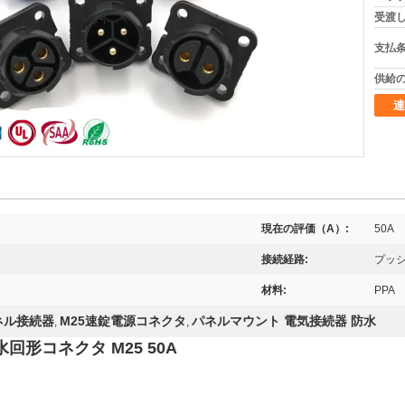
受渡し
支払条
供給の
連
現在の評価（A）:
50A
接続経路:
プッ
材料:
PPA
ネル接続器
M25速錠電源コネクタ
パネルマウント 電気接続器 防水
,
,
水回形コネクタ M25 50A