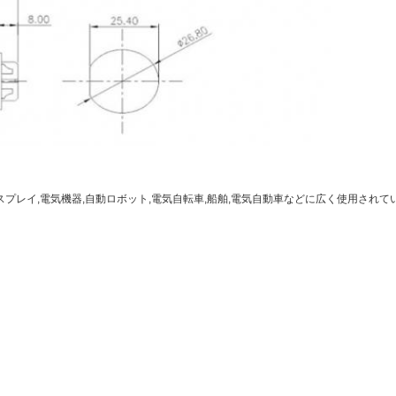
スプレイ,電気機器,自動ロボット,電気自転車,船舶,電気自動車などに広く使用されてい