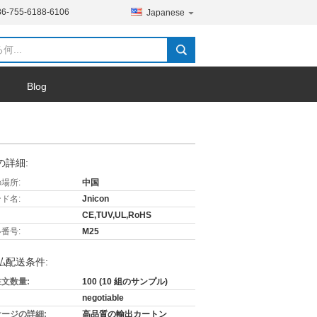
86-755-6188-6106
Japanese
Blog
の詳細:
場所:
中国
ド名:
Jnicon
CE,TUV,UL,RoHS
番号:
M25
払配送条件:
文数量:
100 (10 組のサンプル)
negotiable
ージの詳細:
高品質の輸出カートン