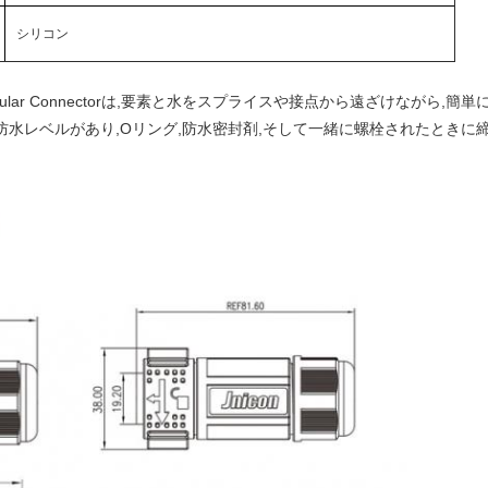
シリコン
oof Circular Connectorは,要素と水をスプライスや接点から遠ざけ
の防水レベルがあり,Oリング,防水密封剤,そして一緒に螺栓されたとき