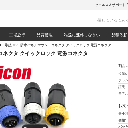
セールス＆サポート:
工場旅行
品質管理
私達に連絡しなさい
見積依頼
CE承認 M25 防水パネルマウントコネクタ クイックロック 電源コネクタ
トコネクタ クイックロック 電源コネクタ
商品
起源の
ブラン
証明:
モデル
お支
最小注
価格:
パッケ