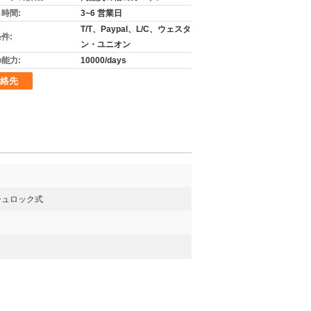
時間:
3~6 営業日
T/T、Paypal、L/C、ウェスタ
件:
ン・ユニオン
能力:
10000/days
絡先
シュロック式