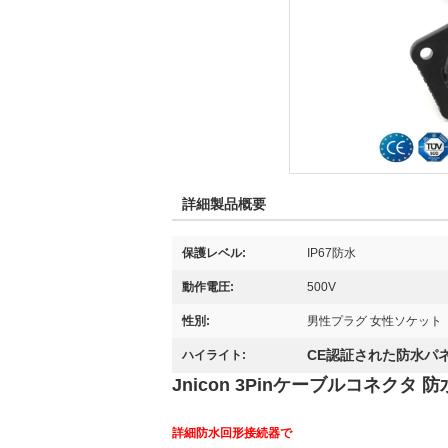
詳細製品概要
保護レベル:
IP67防水
動作電圧:
500V
性別:
男性プラグ 女性ソケット
CE認証された防水パ
ハイライト:
Jnicon 3Pinケーブルコネクタ 防
詳細
防水回形接続器で