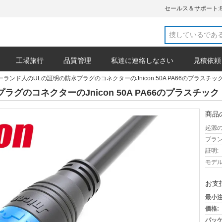
セールス＆サポート:
工場旅行
品質管理
私達に連絡しなさい
見積依頼
ーランド人のULの証明の防水プラグのコネクターのJnicon 50A PA66のプラスチッ
グのコネクターのJnicon 50A PA66のプラスチック
商品
起源の
ブラン
証明:
モデル
お支
最小注
価格:
パッケ