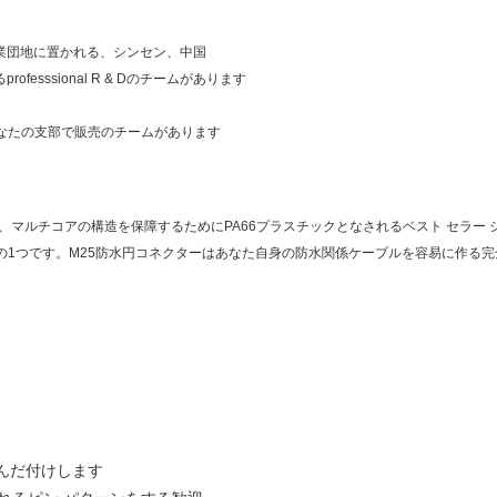
nの工業団地に置かれる、シンセン、中国
esssional R & Dのチームがあります
なたの支部で販売のチームがあります
定性が高く、マルチコアの構造を保障するためにPA66プラスチックとなされるベスト セラ
の1つです。
M25防水円コネクターはあなた自身の防水関係ケーブルを容易に作る
はんだ付けします