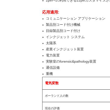
2pinへの利用できる22pinカスタマイ
応用適用:
コミュニケーション アプリケーション
製品別コード付け機械
目録製品別コード付け
インクジェット システム
太陽系
産業インクジェット装置
電力装置
実験室のforensic&pathology装置
通信設備
重機
電気変数
ポーランド人の数
現在の評価