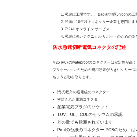
私達は工場です。、Bao'an地区Jnico
私達に10年以上コネクター企業を専門にするprof
7*24Hオンライン サービス
私達に強いテクニカル サポートのためのあ
防水急速切断電気コネクタの記述
M25 IP67のwateproofのコネクターは安
プリケ−ションのための費用効果が大きいシリーズ
ちょうど秒を取ります。
円の
屋外の送電線のコネクター
密封された電源コネクタ
産業
電気プラグのソケット
TUV、UL、CULのセリウムの承認
どの量でも歓迎されています
Panlの台紙のコネクター:PCBのため、