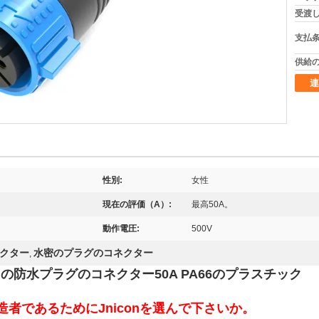
受渡し
支払条
供給の
連
性別:
女性
現在の評価（A）:
最高50A。
動作電圧:
500V
クター
水密のプラグのコネクター
,
証明の防水プラグのコネクター50A PA66のプラスチック
者であるためにJniconを選んで下さいか。