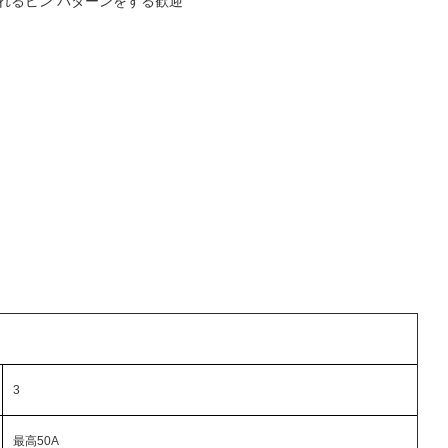
ズされるピン パターンをする歓迎
3
最高50A