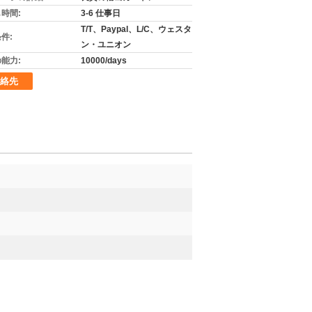
時間:
3-6 仕事日
T/T、Paypal、L/C、ウェスタ
件:
ン・ユニオン
能力:
10000/days
絡先