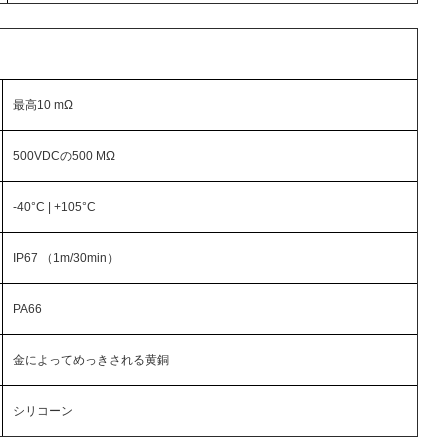
最高10 mΩ
500VDCの500 MΩ
-40°C | +105°C
IP67 （1m/30min）
PA66
金によってめっきされる黄銅
シリコーン