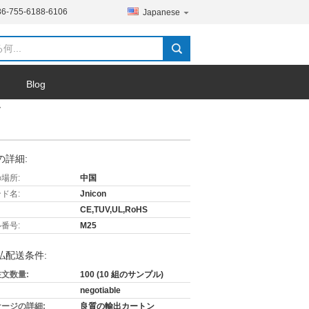
86-755-6188-6106
Japanese
Blog
ク
の詳細:
場所:
中国
ド名:
Jnicon
CE,TUV,UL,RoHS
番号:
M25
払配送条件:
文数量:
100 (10 組のサンプル)
negotiable
ージの詳細:
良質の輸出カートン