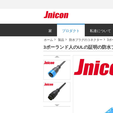
家
プロダクト
私達について
ホーム
製品
防水プラグのコネクター
3ポ
3ポーランド人のULの証明の防水プラ